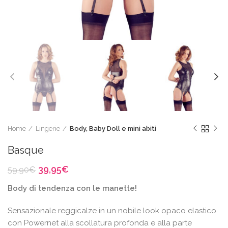
Home
Lingerie
Body, Baby Doll e mini abiti
Basque
Il
Il
39,95
€
59,90
€
prezzo
prezzo
Body di tendenza con le manette!
originale
attuale
era:
è:
Sensazionale reggicalze in un nobile look opaco elastico
59,90€.
39,95€.
con Powernet alla scollatura profonda e alla parte