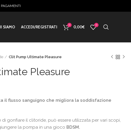
E PAGAMENTI
0
0
I SIAMO
ACCEDI/REGISTRATI
0,00
€
de
Clit Pump Ultimate Pleasure
timate Pleasure
o
 il flusso sanguigno che migliora la soddisfazione
e
€.
i gonfiare il clitoride, può essere utilizzata per vari scopi,
giungere la pompa in una gioco
BDSM.