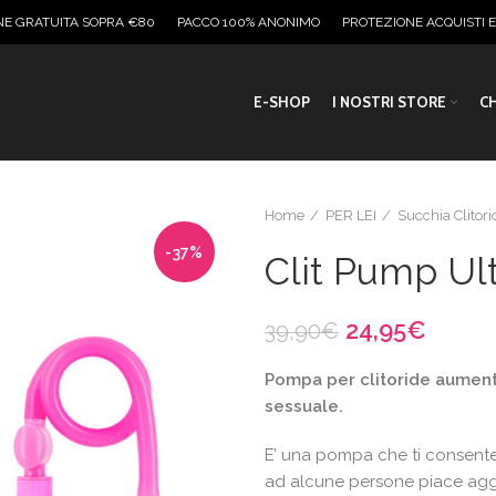
NE GRATUITA SOPRA €80
PACCO 100% ANONIMO
PROTEZIONE ACQUISTI 
E-SHOP
I NOSTRI STORE
CH
Home
PER LEI
Succhia Clitori
-37%
Clit Pump Ul
Il
Il
24,95
€
39,90
€
prezzo
prezz
Pompa per clitoride aumenta
originale
attual
sessuale.
era:
è:
39,90€.
24,95
E’ una pompa che ti consente d
ad alcune persone piace ag