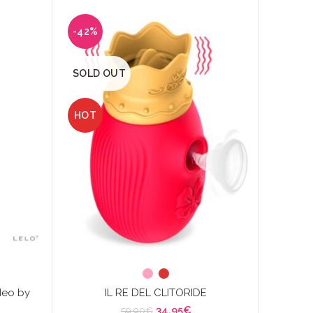
-42%
-50%
SOLD OUT
HOT
Dual
deo by
IL RE DEL CLITORIDE
Il
Il
34,95
€
59,90
€