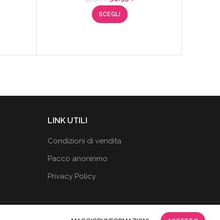
prezzo
prezzo
SCEGLI
originale
attuale
era:
è:
59,90€.
34,95€.
LINK UTILI
Condizioni di vendita
Pacco anoninmo
Privacy Policy