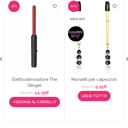
-36%
-50%
SOLD OUT
Elettrostimolatore The
Morsetti per capezzoli
Stinger
Il
Il
9,95
€
19,90
€
prezzo
prezzo
Il
Il
44,95
€
69,90
€
LEGGI TUTTO
originale
attuale
prezzo
prezzo
AGGIUNGI AL CARRELLO
era:
è:
originale
attuale
19,90€.
9,95€.
era:
è:
69,90€.
44,95€.