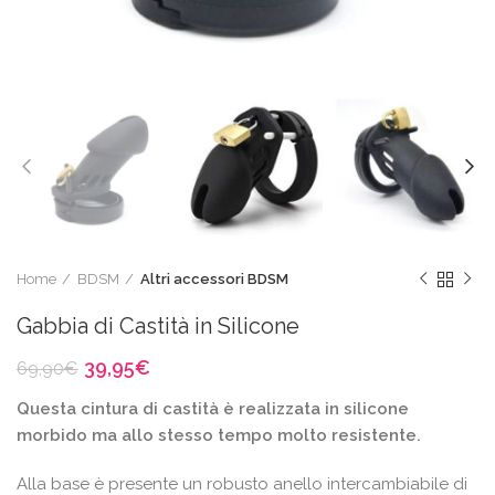
Home
BDSM
Altri accessori BDSM
Gabbia di Castità in Silicone
Il
Il
39,95
€
69,90
€
prezzo
prezzo
Questa cintura di castità è realizzata in silicone
originale
attuale
era:
è:
morbido ma allo stesso tempo molto resistente.
69,90€.
39,95€.
Alla base è presente un robusto anello intercambiabile di