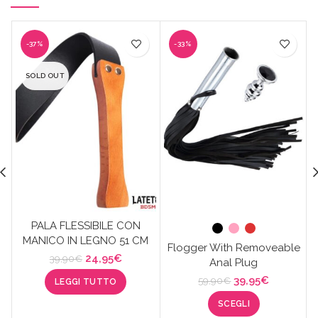
-37%
-33%
SOLD OUT
PALA FLESSIBILE CON
MANICO IN LEGNO 51 CM
Flogger With Removeable
Il
Il
24,95
€
39,90
€
Anal Plug
prezzo
prezzo
Il
Il
39,95
€
59,90
€
LEGGI TUTTO
originale
attuale
prezzo
prezzo
era:
è:
SCEGLI
originale
attuale
39,90€.
24,95€.