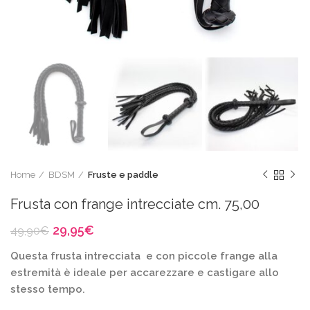
Home
BDSM
Fruste e paddle
Frusta con frange intrecciate cm. 75,00
Il
Il
29,95
€
49,90
€
prezzo
prezzo
Questa frusta intrecciata e con piccole frange alla
originale
attuale
era:
è:
estremità è ideale per accarezzare e castigare allo
49,90€.
29,95€.
stesso tempo.