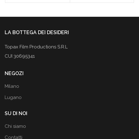
era:
è:
59,90€.
39,95€.
LA BOTTEGA DEI DESIDERI
Topax Film Productions S.R.L
CUI 30695341
NEGOZI
Milano
Lugano
SU DI NOI
Chi siamo
Contatti