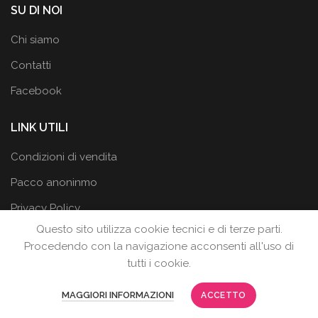
SU DI NOI
Chi siamo
Contatti
Facebook
LINK UTILI
Condizioni di vendita
Pacco anoninmo
Privacy Policy
Questo sito utilizza cookie tecnici e di terze parti.
Procedendo con la navigazione acconsenti all'uso di
tutti i cookie.
LA BOTTEGA DEI DESIDERI
2019
MAGGIORI INFORMAZIONI
ACCETTO