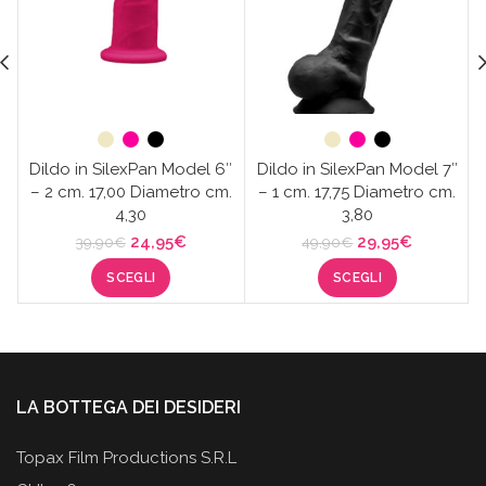
Dildo in SilexPan Model 6″
Dildo in SilexPan Model 7″
– 2 cm. 17,00 Diametro cm.
– 1 cm. 17,75 Diametro cm.
4,30
3,80
Il
Il
Il
Il
24,95
€
29,95
€
39,90
€
49,90
€
prezzo
prezzo
prezzo
prezzo
SCEGLI
SCEGLI
originale
attuale
originale
attuale
era:
è:
era:
è:
39,90€.
24,95€.
49,90€.
29,95€.
LA BOTTEGA DEI DESIDERI
Topax Film Productions S.R.L