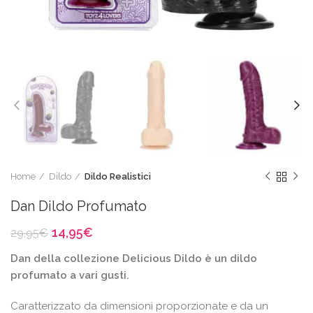
Home
Dildo
Dildo Realistici
Dan Dildo Profumato
Il
Il
14,95
€
29,95
€
prezzo
prezzo
Dan della collezione Delicious Dildo è un dildo
originale
attuale
era:
è:
profumato a vari gusti.
29,95€.
14,95€.
Caratterizzato da dimensioni proporzionate e da un