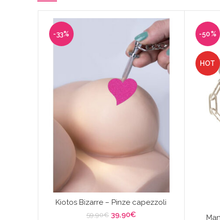
-33%
-50%
HOT
Kiotos Bizarre – Pinze capezzoli
Il
Il
39,90
€
59,90
€
Man