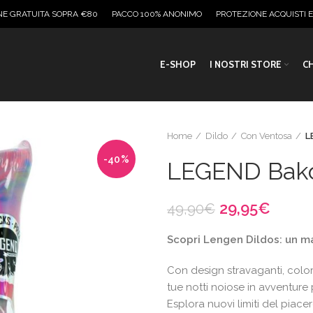
NE GRATUITA SOPRA €80
PACCO 100% ANONIMO
PROTEZIONE ACQUISTI 
E-SHOP
I NOSTRI STORE
CH
Home
Dildo
Con Ventosa
L
-40%
LEGEND Bakor 
Il
Il
29,95
€
49,90
€
prezzo
prezz
Scopri Lengen Dildos: un ma
originale
attua
era:
è:
Con design stravaganti, colori
49,90€.
29,95
tue notti noiose in avventure
Esplora nuovi limiti del piace