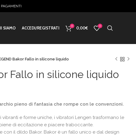
E PAGAMENTI
0
0
I SIAMO
ACCEDI/REGISTRATI
0,00
€
EGEND Bakor Fallo in silicone liquido
Fallo in silicone liquido
o
rchio pieno di fantasia che rompe con le convenzioni.
le
 vibranti e forme uniche, i vibratori Lengen trasformano le
€.
 piene di eccitazione e piacere traboccante.
re con il dildo Bakor.
Bakor è un fallo unico e dal design