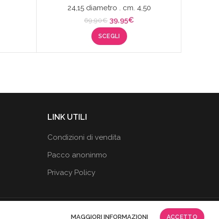
24,15 diametro . cm. 4,50
zzo
Il
Il
39,95
€
69,90
€
uale
prezzo
prezzo
SCEGLI
originale
attuale
95€.
era:
è:
69,90€.
39,95€.
LINK UTILI
Condizioni di vendita
Pacco anoninmo
Privacy Policy
MAGGIORI INFORMAZIONI
ACCETTO