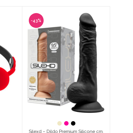
-43%
-20%
Heav
Silexd – Dildo Premium Silicone cm.