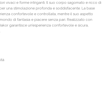
ri vivaci e forme intriganti. Il suo corpo sagomato e ricco di
o per una stimolazione profonda e soddisfacente. La base
ienza confortevole e controllata, mentre il suo aspetto
 mondo di fantasia e piacere senza pari.
Realizzato con
 Bakor garantisce un’esperienza confortevole e sicura,
.
ità
m