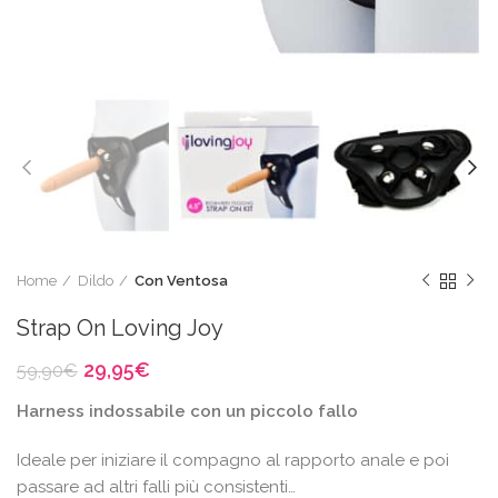
Home
Dildo
Con Ventosa
Strap On Loving Joy
Il
Il
29,95
€
59,90
€
prezzo
prezzo
Harness indossabile con un piccolo fallo
originale
attuale
era:
è:
Ideale per iniziare il compagno al rapporto anale e poi
59,90€.
29,95€.
passare ad altri falli più consistenti…