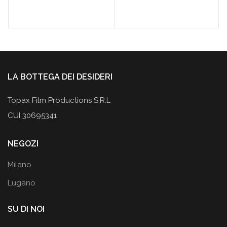
119,90€.
89,95€.
69,90€.
48,95€.
LA BOTTEGA DEI DESIDERI
Topax Film Productions S.R.L
CUI 30695341
NEGOZI
Milano
Lugano
SU DI NOI