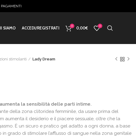
E PAGAMENTI
0
0
I SIAMO
ACCEDI/REGISTRATI
0,00
€
zioni stimolanti
Lady Dream
o
umenta la sensibilità delle parti intime.
e
nte della zona clitoridea femminile, da usare prima del
 aumenta il desiderio e il piacere sessuale, oltre che la
.
orgasmo. È un sicuro e pratico gel adatto a ogni donna, a base
 in grado di stimolare l’afflusso di sangue nella zona genitale