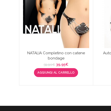
NATALIA Completino con catene
Auto
bondage
Il
Il
39,95
€
59,90
€
prezzo
prezzo
AGGIUNGI AL CARRELLO
originale
attuale
era:
è:
59,90€.
39,95€.