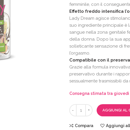
femminile, con il conseguent
Effetto freddo intensifica l
Lady Dream agisce stimolando l
suo ingrediente principale è l
sangue nella zona genitale f
della donna. Dopo la sua appl
solleticante sensazione di fr
l’orgasmo.
Compatibile con il preservati
Grazie alla formula innovativ
preservativo durante i rapport
sessualmente trasmissibili da 
Consegna stimata tra giovedì 
AGGIUNGI AL 
Compara
Aggiungi all