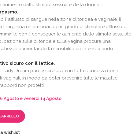
e aumento dello stimolo sessuale della donna.
’orgasmo.
’ afflusso di sangue nella zona clitoridea e vaginale. Il
a L-arginina
un aminoacido in grado di stimolare afflusso di
emminile con il conseguente aumento dello stimolo sessuale
icazione sulla clitoride e sulla vagina procura una
eschezza aumentando la sensibilità ed intensificando
vo sicuro con il lattice.
a, Lady Dream può essere usato in tutta sicurezza con il
i vaginali, in modo da poter prevenire tutte le malattie
rapporti non protetti.
6 Agosto e venerdì 14 Agosto
CARRELLO
a wishlist