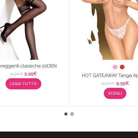
reggenti classiche 20DEN
Il
Il
5,95
€
11,90
€
HOT GATEAWAY Tanga Ap
prezzo
prezzo
Il
Il
9,95
€
19,90
€
LEGGI TUTTO
originale
attuale
prezzo
pre
era:
è:
SCEGLI
originale
attu
11,90€.
5,95€.
era:
è:
19,90€.
9,9