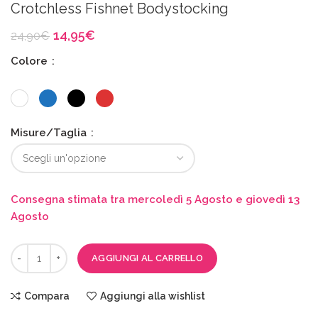
Crotchless Fishnet Bodystocking
Il
Il
14,95
€
24,90
€
prezzo
prezzo
Colore
originale
attuale
era:
è:
24,90€.
14,95€.
Misure/Taglia
Consegna stimata tra mercoledì 5 Agosto e giovedì 13
Agosto
AGGIUNGI AL CARRELLO
Compara
Aggiungi alla wishlist