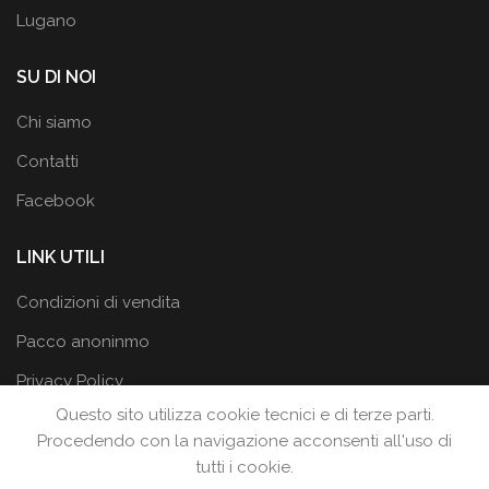
Lugano
SU DI NOI
Chi siamo
Contatti
Facebook
LINK UTILI
Condizioni di vendita
Pacco anoninmo
Privacy Policy
Questo sito utilizza cookie tecnici e di terze parti.
Procedendo con la navigazione acconsenti all'uso di
tutti i cookie.
LA BOTTEGA DEI DESIDERI
2019