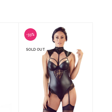
-33%
-37%
SOLD OUT
SOLD