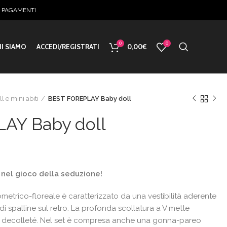
E PAGAMENTI
0
0
I SIAMO
ACCEDI/REGISTRATI
0,00
€
l e mini abiti
BEST FOREPLAY Baby doll
AY Baby doll
o
i nel gioco della seduzione!
e
trico-floreale è caratterizzato da una vestibilità aderente
€.
i spalline sul retro. La profonda scollatura a V mette
tuo decolleté. Nel set è compresa anche una gonna-pareo