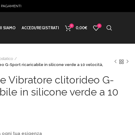
E PAGAMENTI
0
0
I SIAMO
ACCEDI/REGISTRATI
0,00
€
ostatico
o G-Sport ricaricabile in silicone verde a 10 velocità,
 Vibratore clitorideo G-
bile in silicone verde a 10
o
 ogni tua esigenza