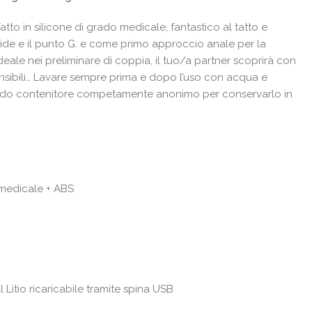
le
atto in silicone di grado medicale, fantastico al tatto e
€.
itoride e il punto G. e come primo approccio anale per la
deale nei preliminare di coppia, il tuo/a partner scoprirà con
sensibili… Lavare sempre prima e dopo l’uso con acqua e
odo contenitore competamente anonimo per conservarlo in
 medicale + ABS
l Litio ricaricabile
tramite spina USB