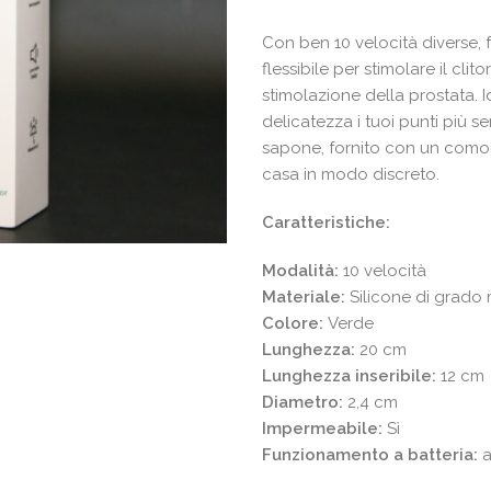
originale
attua
era:
è:
Con ben 10 velocità diverse, f
49,90€.
24,95
flessibile per stimolare il cl
stimolazione della prostata. I
delicatezza i tuoi punti più 
sapone, fornito con un com
casa in modo discreto.
Caratteristiche:
Modalità:
10 velocità
Materiale:
Silicone di grado
Colore:
Verde
Lunghezza:
20 cm
Lunghezza inseribile:
12 cm
Diametro:
2,4 cm
Impermeabile:
Sì
Funzionamento a batteria:
a