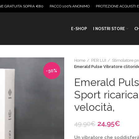
NE GRATUITA SOPRA €80
PACCO 100% ANONIMO
PROTEZIONE ACQUISTI 
E-SHOP
I NOSTRI STORE
CH
Home
PER LUI
Stimolatore pr
Emerald Pulse Vibratore clitoride
-50%
Emerald Pulse
Sport ricarica
velocità,
Il
Il
24,95
€
49,90
€
prezzo
prezz
Un vibratore che soddisferà