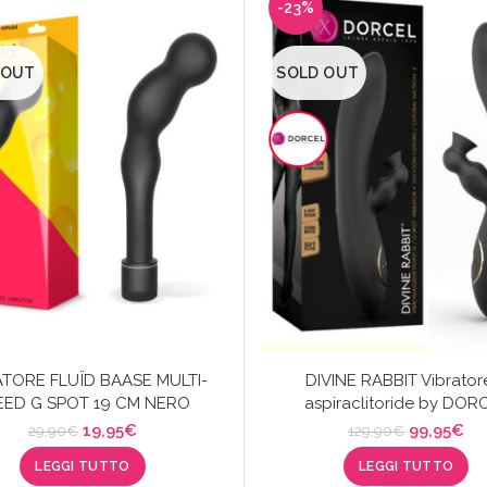
-23%
 OUT
SOLD OUT
ATORE FLUÏD BAASE MULTI-
DIVINE RABBIT Vibrator
EED ​​G SPOT 19 CM NERO
aspiraclitoride by DOR
Il
Il
Il
Il
19,95
€
99,95
€
29,90
€
129,90
€
prezzo
prezzo
prezzo
pr
LEGGI TUTTO
LEGGI TUTTO
originale
attuale
originale
att