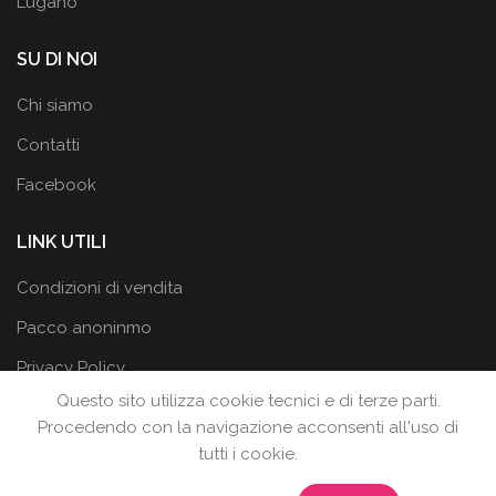
Lugano
SU DI NOI
Chi siamo
Contatti
Facebook
LINK UTILI
Condizioni di vendita
Pacco anoninmo
Privacy Policy
Questo sito utilizza cookie tecnici e di terze parti.
Procedendo con la navigazione acconsenti all'uso di
tutti i cookie.
LA BOTTEGA DEI DESIDERI
2019