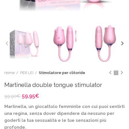
Home
PER LEI
Stimolatore per clitoride
Martinella double tongue stimulator
Il
Il
59,95
€
99,90
€
prezzo
prezzo
Martinella, un giocattolo femminile con cui puoi sentirti
originale
attuale
era:
è:
una regina, senza dover dipendere da nessuno per
99,90€.
59,95€.
goderti la tua sessualità e le tue sensazioni più
profonde.