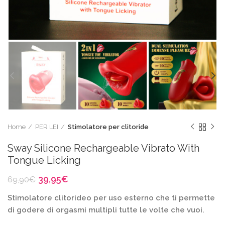
Home
PER LEI
Stimolatore per clitoride
Sway Silicone Rechargeable Vibrato With
Tongue Licking
Il
Il
39,95
€
69,90
€
prezzo
prezzo
Stimolatore clitorideo per uso esterno che ti permette
originale
attuale
era:
è:
di godere di orgasmi multipli tutte le volte che vuoi.
69,90€.
39,95€.