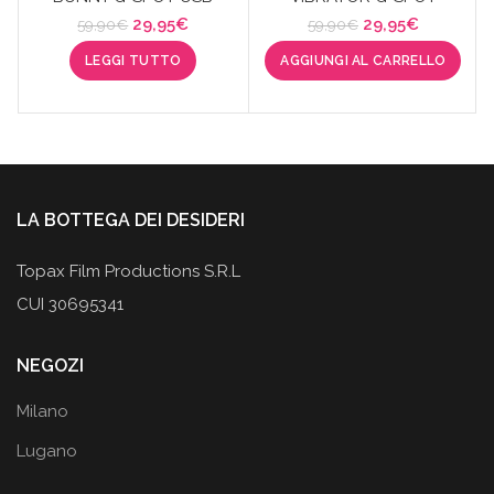
Il
Il
Il
Il
29,95
€
29,95
€
59,90
€
59,90
€
prezzo
prezzo
prezzo
prezzo
LEGGI TUTTO
AGGIUNGI AL CARRELLO
originale
attuale
originale
attuale
era:
è:
era:
è:
59,90€.
29,95€.
59,90€.
29,95€.
LA BOTTEGA DEI DESIDERI
Topax Film Productions S.R.L
CUI 30695341
NEGOZI
Milano
Lugano