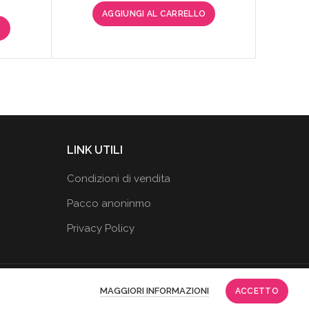
prezzo
prezzo
AGGIUNGI AL CARRELLO
originale
attuale
zzo
O
era:
è:
uale
49,90€.
29,95€.
95€.
LINK UTILI
Condizioni di vendita
Pacco anoninmo
Privacy Policy
MAGGIORI INFORMAZIONI
ACCETTO