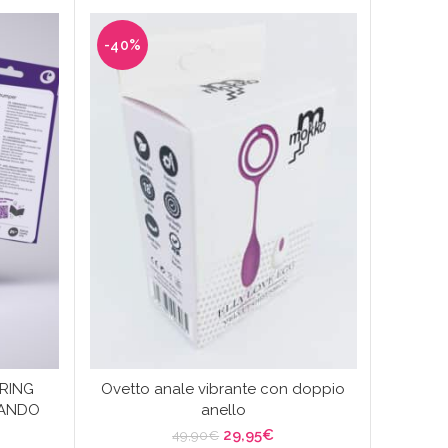
-40%
-40%
RING
Ovetto anale vibrante con doppio
Silicon
MANDO
anello
Il
Il
29,95
€
49,90
€