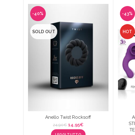
-40%
-43%
SOLD OUT
HOT
Anello Twist Rocksoff
A
ST
Il
Il
14,95
€
24,90
€
T
prezzo
prezzo
LEGGI TUTTO