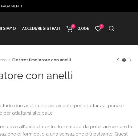
E PAGAMENTI
0
0
I SIAMO
ACCEDI/REGISTRATI
0,00
€
pene
Elettrostimolatore con anelli
atore con anelli
o
nclude due anelli, uno più piccolo per adattarsi al pene e
e
 per adattarsi alle palle.
€.
e un cavo all’unità di controllo in modo da poter aumentare la
azione di formicolio a una sensazione più pulsante. Questi