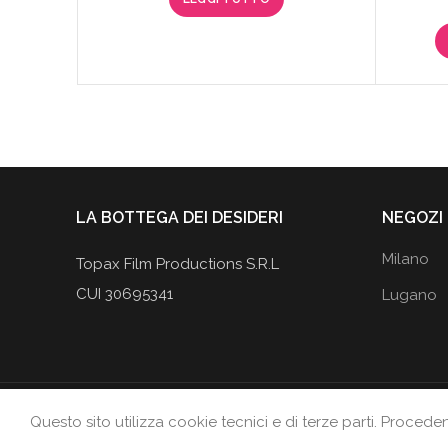
originale
attuale
era:
è:
24,90€.
14,95€.
LA BOTTEGA DEI DESIDERI
NEGOZI
Milano
Topax Film Productions S.R.L
CUI 30695341
Lugano
Questo sito utilizza cookie tecnici e di terze parti. Procede
LA BOTTEGA DEI DESIDERI
2019