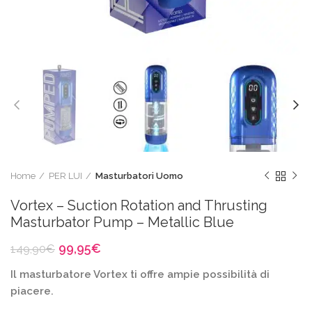
Home
PER LUI
Masturbatori Uomo
Vortex – Suction Rotation and Thrusting
Masturbator Pump – Metallic Blue
Il
Il
99,95
€
149,90
€
prezzo
prezzo
Il masturbatore Vortex ti offre ampie possibilità di
originale
attuale
era:
è:
piacere.
149,90€.
99,95€.