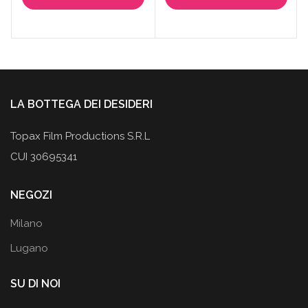
originale
attuale
originale
attuale
era:
è:
era:
è:
15,90€.
7,95€.
249,00€.
169,50€
LA BOTTEGA DEI DESIDERI
Topax Film Productions S.R.L
CUI 30695341
NEGOZI
Milano
Lugano
SU DI NOI