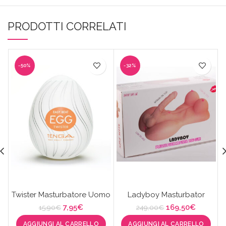
PRODOTTI CORRELATI
-50%
-32%
Twister Masturbatore Uomo
Ladyboy Masturbator
Il
Il
Il
Il
7,95
€
169,50
€
15,90
€
249,00
€
prezzo
prezzo
prezzo
prezzo
AGGIUNGI AL CARRELLO
AGGIUNGI AL CARRELLO