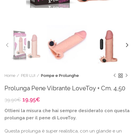
Home
PER LUI
Pompe e Prolunghe
Prolunga Pene Vibrante LoveToy + Cm. 4,50
Il
Il
19,95
€
39,90
€
prezzo
prezzo
Ottieni la misura che hai sempre desiderato con questa
originale
attuale
era:
è:
prolunga per il pene di LoveToy.
39,90€.
19,95€.
Questa prolunga è super realistica, con un glande e un