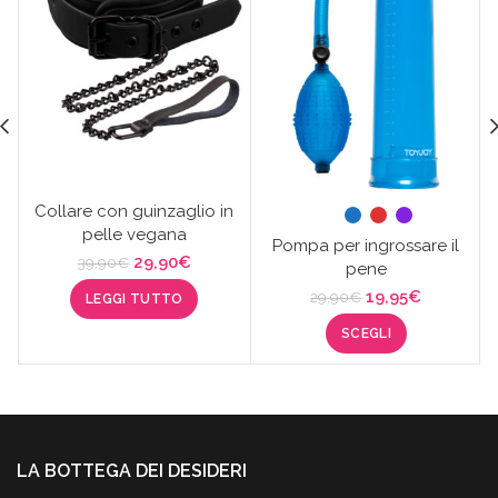
Collare con guinzaglio in
pelle vegana
Pompa per ingrossare il
Il
Il
29,90
€
39,90
€
pene
prezzo
prezzo
Il
Il
19,95
€
29,90
€
LEGGI TUTTO
originale
attuale
prezzo
prezzo
era:
è:
SCEGLI
originale
attuale
39,90€.
29,90€.
era:
è:
29,90€.
19,95€.
LA BOTTEGA DEI DESIDERI