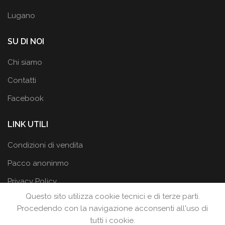
Lugano
SU DI NOI
Chi siamo
Contatti
Facebook
LINK UTILI
Condizioni di vendita
Pacco anoninmo
Privacy Policy
Questo sito utilizza cookie tecnici e di terze parti.
Procedendo con la navigazione acconsenti all'uso di
tutti i cookie.
LA BOTTEGA DEI DESIDERI
2019