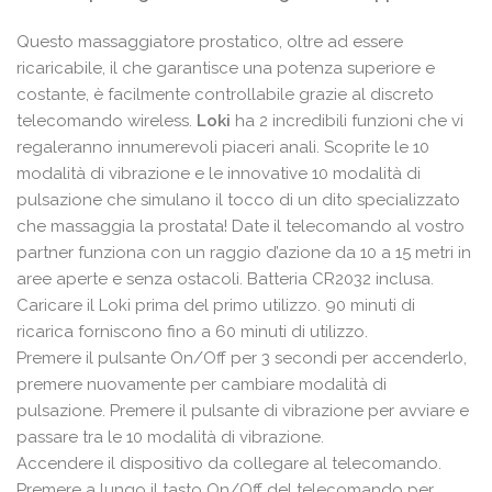
99,90€.
69,95€.
Questo massaggiatore prostatico, oltre ad essere
ricaricabile, il che garantisce una potenza superiore e
costante, è facilmente controllabile grazie al discreto
telecomando wireless.
Loki
ha 2 incredibili funzioni che vi
regaleranno innumerevoli piaceri anali. Scoprite le 10
modalità di vibrazione e le innovative 10 modalità di
pulsazione che simulano il tocco di un dito specializzato
che massaggia la prostata! Date il telecomando al vostro
partner funziona con un raggio d’azione da 10 a 15 metri in
aree aperte e senza ostacoli. Batteria CR2032 inclusa.
Caricare il Loki prima del primo utilizzo. 90 minuti di
ricarica forniscono fino a 60 minuti di utilizzo.
Premere il pulsante On/Off per 3 secondi per accenderlo,
premere nuovamente per cambiare modalità di
pulsazione. Premere il pulsante di vibrazione per avviare e
passare tra le 10 modalità di vibrazione.
Accendere il dispositivo da collegare al telecomando.
Premere a lungo il tasto On/Off del telecomando per