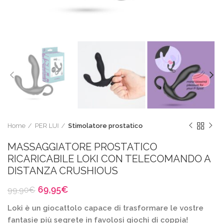
Home
PER LUI
Stimolatore prostatico
MASSAGGIATORE PROSTATICO
RICARICABILE LOKI CON TELECOMANDO A
DISTANZA CRUSHIOUS
Il
Il
69,95
€
99,90
€
prezzo
prezzo
Loki è un giocattolo capace di trasformare le vostre
originale
attuale
era:
è:
fantasie più segrete in favolosi giochi di coppia!