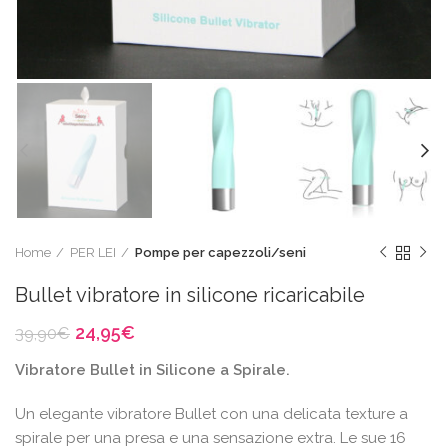
Home
PER LEI
Pompe per capezzoli/seni
Bullet vibratore in silicone ricaricabile
Il
Il
24,95
€
39,90
€
prezzo
prezzo
Vibratore Bullet in Silicone a Spirale.
originale
attuale
era:
è:
Un elegante vibratore Bullet con una delicata texture a
39,90€.
24,95€.
spirale per una presa e una sensazione extra. Le sue 16