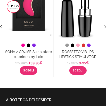
SONA 2 CRUISE Stimolatore
ROSSETTO VIBLIPS
clitorideo by Lelo
LIPSTICK STIMULATOR
Il
Il
Il
Il
139,95
€
9,95
€
169,90
€
19,90
€
prezzo
prezzo
prezzo
prezzo
SCEGLI
SCEGLI
originale
attuale
originale
attuale
era:
è:
era:
è:
169,90€.
139,95€.
19,90€.
9,95€.
LA BOTTEGA DEI DESIDERI