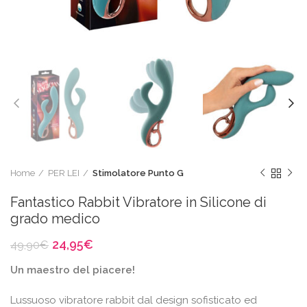
Home
PER LEI
Stimolatore Punto G
Fantastico Rabbit Vibratore in Silicone di
grado medico
Il
Il
24,95
€
49,90
€
prezzo
prezzo
Un maestro del piacere!
originale
attuale
era:
è:
Lussuoso vibratore rabbit dal design sofisticato ed
49,90€.
24,95€.