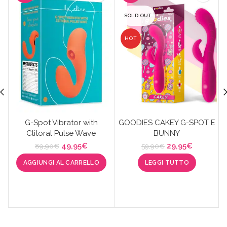
SOLD OUT
HOT
G-Spot Vibrator with
GOODIES CAKEY G-SPOT E
Clitoral Pulse Wave
BUNNY
Il
Il
Il
Il
49,95
€
29,95
€
89,90
€
59,90
€
prezzo
prezzo
prezzo
prezzo
AGGIUNGI AL CARRELLO
LEGGI TUTTO
originale
attuale
originale
attuale
era:
è:
era:
è:
89,90€.
49,95€.
59,90€.
29,95€.