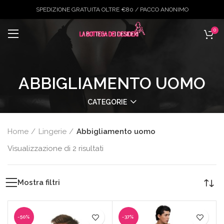
SPEDIZIONE GRATUITA OLTRE €80 / PACCO ANONIMO
0
ABBIGLIAMENTO UOMO
CATEGORIE
Home
Lingerie
Abbigliamento uomo
Ordina
Visualizzazione di 2 risultati
in
base
Mostra filtri
al
più
recente
-50%
-37%