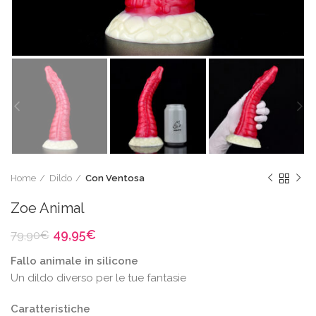
Home
Dildo
Con Ventosa
Zoe Animal
Il
Il
49,95
€
79,90
€
prezzo
prezzo
Fallo animale in silicone
originale
attuale
era:
è:
Un dildo diverso per le tue fantasie
79,90€.
49,95€.
Caratteristiche