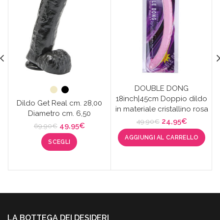
DOUBLE DONG
18inch|45cm Doppio dildo
Dildo Get Real cm. 28,00
in materiale cristallino rosa
Diametro cm. 6,50
Il
Il
24,95
€
49,90
€
Il
Il
49,95
€
69,90
€
prezzo
prezzo
prezzo
prezzo
AGGIUNGI AL CARRELLO
originale
attuale
SCEGLI
originale
attuale
era:
è:
era:
è:
49,90€.
24,95€.
69,90€.
49,95€.
LA BOTTEGA DEI DESIDERI