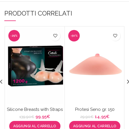
PRODOTTI CORRELATI
-29%
-50%
Silicone Breasts with Straps
Protesi Seno gr. 150
Il
Il
Il
Il
99,95
€
14,95
€
139,90
€
29,90
€
prezzo
prezzo
prezzo
prezzo
AGGIUNGI AL CARRELLO
AGGIUNGI AL CARRELLO
originale
attuale
originale
attuale