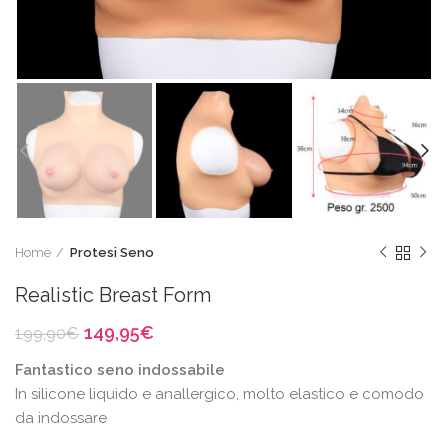
Home
Protesi Seno
Realistic Breast Form
Il
Il
149,95
€
199,90
€
prezzo
prezzo
Fantastico seno indossabile
originale
attuale
era:
è:
In silicone liquido e anallergico, molto elastico e comodo
199,90€.
149,95€.
da indossare